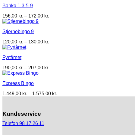
til
Banko 1-3-5-9
180,00 kr.
Prisinterval:
156,00
kr.
–
172,00
kr.
156,00 kr.
til
Stjernebingo 9
172,00 kr.
Prisinterval:
120,00
kr.
–
130,00
kr.
120,00 kr.
til
Fyrtårnet
130,00 kr.
Prisinterval:
190,00
kr.
–
207,00
kr.
190,00 kr.
til
Express Bingo
207,00 kr.
Prisinterval:
1.449,00
kr.
–
1.575,00
kr.
1.449,00 kr.
til
1.575,00 kr.
Kundeservice
Telefon 98 17 26 11