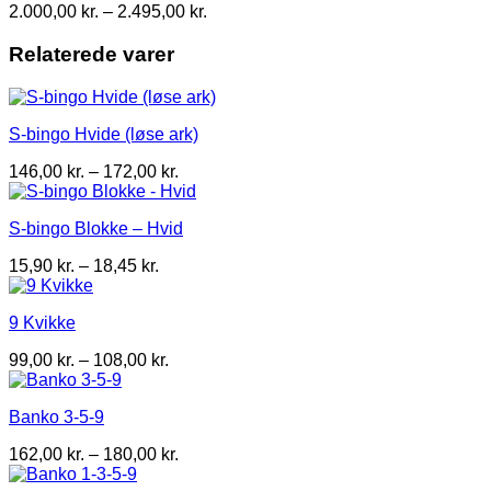
Prisinterval:
2.000,00
kr.
–
2.495,00
kr.
2.000,00 kr.
til
Relaterede varer
2.495,00 kr.
S-bingo Hvide (løse ark)
Prisinterval:
146,00
kr.
–
172,00
kr.
146,00 kr.
til
S-bingo Blokke – Hvid
172,00 kr.
Prisinterval:
15,90
kr.
–
18,45
kr.
15,90 kr.
til
9 Kvikke
18,45 kr.
Prisinterval:
99,00
kr.
–
108,00
kr.
99,00 kr.
til
Banko 3-5-9
108,00 kr.
Prisinterval:
162,00
kr.
–
180,00
kr.
162,00 kr.