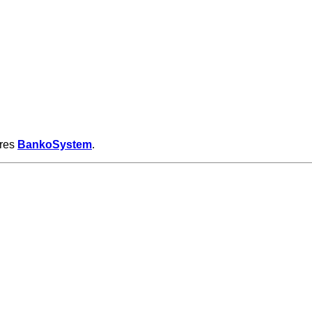
ores
BankoSystem
.