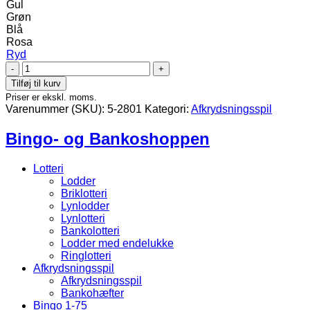
Gul
Grøn
Blå
Rosa
Ryd
Engangsplader
Kulørt
Tilføj til kurv
antal
Priser er ekskl. moms.
Varenummer (SKU):
5-2801
Kategori:
Afkrydsningsspil
Bingo- og Bankoshoppen
Lotteri
Lodder
Briklotteri
Lynlodder
Lynlotteri
Bankolotteri
Lodder med endelukke
Ringlotteri
Afkrydsningsspil
Afkrydsningsspil
Bankohæfter
Bingo 1-75