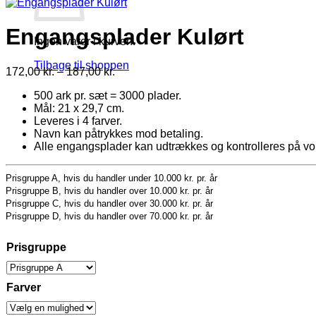
Engangsplader Kulørt
Ingen varer i kurven.
Tilbage til shoppen
Prisinterval:
172,00
kr.
–
187,00
kr.
172,00 kr.
500 ark pr. sæt = 3000 plader.
til
Mål: 21 x 29,7 cm.
187,00 kr.
Leveres i 4 farver.
Navn kan påtrykkes mod betaling.
Alle engangsplader kan udtrækkes og kontrolleres på v
Prisgruppe A, hvis du handler under 10.000 kr. pr. år
Prisgruppe B, hvis du handler over 10.000 kr. pr. år
Prisgruppe C, hvis du handler over 30.000 kr. pr. år
Prisgruppe D, hvis du handler over 70.000 kr. pr. år
Prisgruppe
Farver