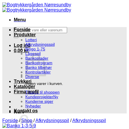
Fortsæt
til
indhold
Menu
Søg
Forside
efter:
Produkter
Lotteri
Afkrydsningsspil
Log ind
Bingo 1-75
0,00
kr.
Lågespil
Bankoplader
Bankoprogram
Banko tilbehør
Kontrolartikler
Diverse
Trykkeri
Ingen varer i kurven.
Kataloger
Firma profil
Tilbage til shoppen
Kundeprojekter
Kunderne siger
Nyheder
Kontakt os
Kurv
Forside
/
Shop
/
Afkrydsningsspil
/
Afkrydsningsspil