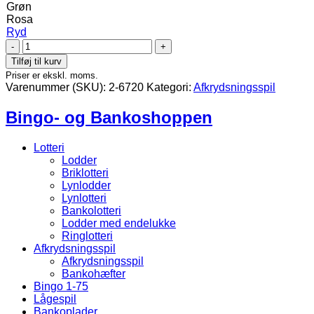
Grøn
Rosa
Ryd
Banko
1-
Tilføj til kurv
3-
Priser er ekskl. moms.
5-
Varenummer (SKU):
2-6720
Kategori:
Afkrydsningsspil
9
antal
Bingo- og Bankoshoppen
Lotteri
Lodder
Briklotteri
Lynlodder
Lynlotteri
Bankolotteri
Lodder med endelukke
Ringlotteri
Afkrydsningsspil
Afkrydsningsspil
Bankohæfter
Bingo 1-75
Lågespil
Bankoplader