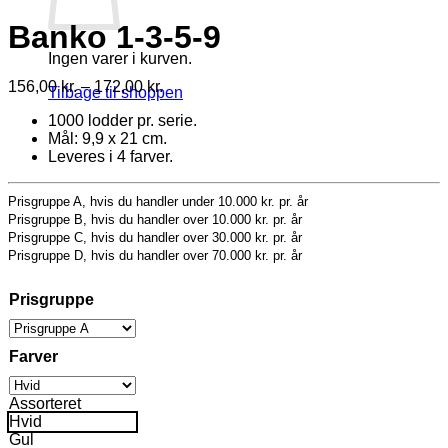
Banko 1-3-5-9
Ingen varer i kurven.
Prisinterval:
156,00
kr.
–
172,00
kr.
Tilbage til shoppen
156,00 kr.
1000 lodder pr. serie.
til
Mål: 9,9 x 21 cm.
172,00 kr.
Leveres i 4 farver.
Prisgruppe A, hvis du handler under 10.000 kr. pr. år
Prisgruppe B, hvis du handler over 10.000 kr. pr. år
Prisgruppe C, hvis du handler over 30.000 kr. pr. år
Prisgruppe D, hvis du handler over 70.000 kr. pr. år
Prisgruppe
Farver
Assorteret
Hvid
Gul