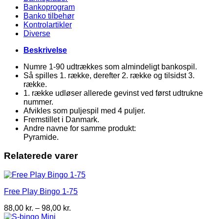
Bankoprogram
Banko tilbehør
Kontrolartikler
Diverse
Beskrivelse
Numre 1-90 udtrækkes som almindeligt bankospil.
Så spilles 1. række, derefter 2. række og tilsidst 3.
række.
1. række udløser allerede gevinst ved først udtrukne
nummer.
Afvikles som puljespil med 4 puljer.
Fremstillet i Danmark.
Andre navne for samme produkt:
Pyramide.
Relaterede varer
Free Play Bingo 1-75
Prisinterval:
88,00
kr.
–
98,00
kr.
88,00 kr.