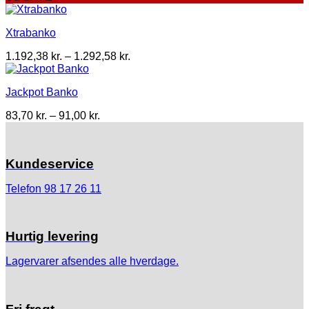
318,00 kr.
Xtrabanko
Prisinterval:
1.192,38
kr.
–
1.292,58
kr.
1.192,38 kr.
til
Jackpot Banko
1.292,58 kr.
Prisinterval:
83,70
kr.
–
91,00
kr.
83,70 kr.
til
91,00 kr.
Kundeservice
Telefon 98 17 26 11
Hurtig levering
Lagervarer afsendes alle hverdage.