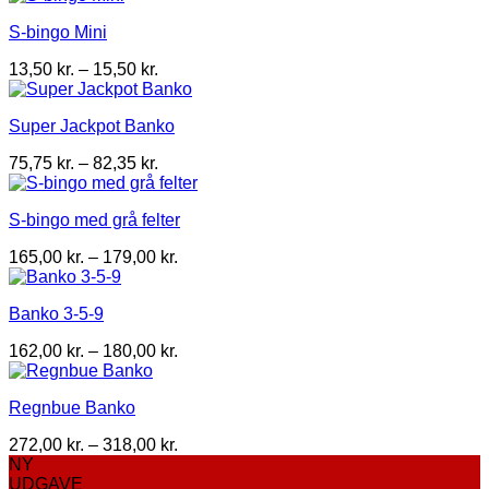
til
S-bingo Mini
98,00 kr.
Prisinterval:
13,50
kr.
–
15,50
kr.
13,50 kr.
til
Super Jackpot Banko
15,50 kr.
Prisinterval:
75,75
kr.
–
82,35
kr.
75,75 kr.
til
S-bingo med grå felter
82,35 kr.
Prisinterval:
165,00
kr.
–
179,00
kr.
165,00 kr.
til
Banko 3-5-9
179,00 kr.
Prisinterval:
162,00
kr.
–
180,00
kr.
162,00 kr.
til
Regnbue Banko
180,00 kr.
Prisinterval:
272,00
kr.
–
318,00
kr.
272,00 kr.
NY
til
UDGAVE