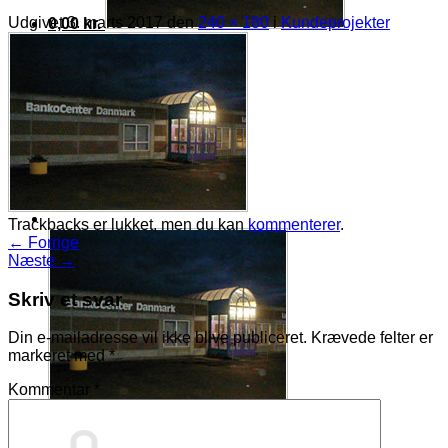
Udgivet
3. marts 2017
den
240 × 180
i
Kundeprojekter
0,00
kr.
Ingen varer i kurven.
Tilbage til shoppen
Trackbacks er lukket, men du kan
kommenterer
.
←
Forrige
Næste
→
Skriv et svar
Din e-mailadresse vil ikke blive publiceret.
Krævede felter er
markeret med
*
Kommentar
*
Kurv