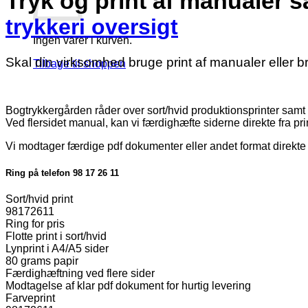
Tryk og print af manualer 
trykkeri oversigt
Ingen varer i kurven.
Skal din virksomhed bruge print af manualer eller 
Tilbage til shoppen
Bogtrykkergården råder over sort/hvid produktionsprinter samt 
Ved flersidet manual, kan vi færdighæfte siderne direkte fra prin
Vi modtager færdige pdf dokumenter eller andet format direkte ti
Ring på telefon 98 17 26 11
Sort/hvid print
98172611
Ring for pris
Flotte print i sort/hvid
Lynprint i A4/A5 sider
80 grams papir
Færdighæftning ved flere sider
Modtagelse af klar pdf dokument for hurtig levering
Farveprint