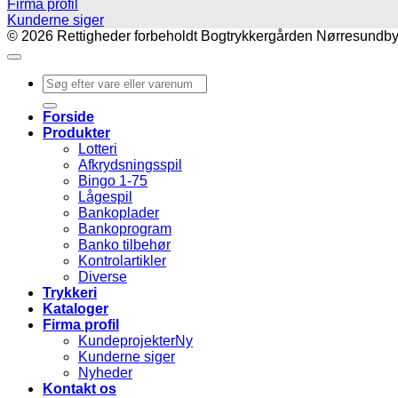
Firma profil
Kunderne siger
© 2026 Rettigheder forbeholdt Bogtrykkergården Nørresundby A
Søg
efter:
Forside
Produkter
Lotteri
Afkrydsningsspil
Bingo 1-75
Lågespil
Bankoplader
Bankoprogram
Banko tilbehør
Kontrolartikler
Diverse
Trykkeri
Kataloger
Firma profil
Kundeprojekter
Kunderne siger
Nyheder
Kontakt os