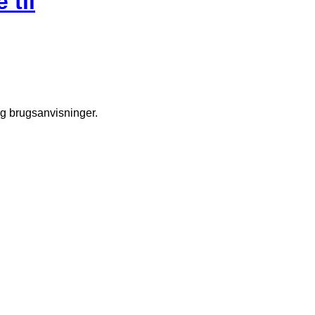
 til
og brugsanvisninger.