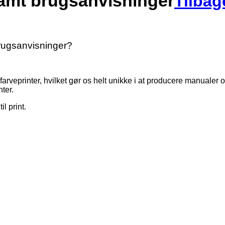
samt brugsanvisninger
Tilbage
brugsanvisninger?
farveprinter, hvilket gør os helt unikke i at producere manualer 
ter.
l print.