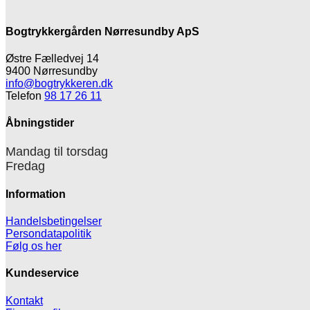
Bogtrykkergården Nørresundby ApS
Østre Fælledvej 14
9400 Nørresundby
info@bogtrykkeren.dk
Telefon
98 17 26 11
Åbningstider
Mandag til torsdag
Fredag
Information
Handelsbetingelser
Persondatapolitik
Følg os her
Kundeservice
Kontakt