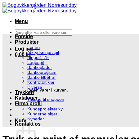
Fortsæt
til
indhold
Menu
Søg
Forside
efter:
Produkter
Lotteri
Log ind
Afkrydsningsspil
0,00
kr.
Bingo 1-75
Lågespil
Bankoplader
Bankoprogram
Banko tilbehør
Kontrolartikler
Diverse
Ingen varer i kurven.
Trykkeri
Kataloger
Tilbage til shoppen
Firma profil
Kundeprojekter
Kunderne siger
Nyheder
Kurv
Kontakt os