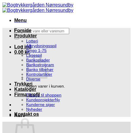
Fortsæt
til
indhold
Menu
Søg
Forside
efter:
Produkter
Lotteri
Afkrydsningsspil
Log ind
Bingo 1-75
0,00
kr.
Lågespil
Bankoplader
Bankoprogram
Banko tilbehør
Kontrolartikler
Diverse
Trykkeri
Ingen varer i kurven.
Kataloger
Firma profil
Tilbage til shoppen
Kundeprojekter
Kunderne siger
Nyheder
Kontakt os
Kurv