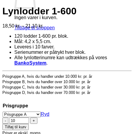
Lynlodder 1-600
Ingen varer i kurven.
Prisinterval:
18,50
kr.
–
21,10
kr.
Tilbage til shoppen
18,50 kr.
120 lodder 1-600 pr. blok.
til
Mål: 4,2 x 5,5 cm.
21,10 kr.
Leveres i 10 farver.
Serienummer er påtrykt hver blok.
Alle lynlotterinumre kan udtrækkes på vores
BankoSystem
.
Prisgruppe A, hvis du handler under 10.000 kr. pr. år
Prisgruppe B, hvis du handler over 10.000 kr. pr. år
Prisgruppe C, hvis du handler over 30.000 kr. pr. år
Prisgruppe D, hvis du handler over 70.000 kr. pr. år
Prisgruppe
Ryd
Lynlodder
1-
Tilføj til kurv
600
Priser er ekskl. moms.