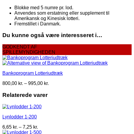
Blokke med 5 numre pr. lod.
Anvendes som erstatning eller supplement til
Amerikansk og Kinesisk lotteri.
Fremstillet i Danmark.
Du kunne også være interesseret i…
GODKENDT AF
SPILLEMYNDIGHEDEN
Bankoprogram Lotteriudtræk
Prisinterval:
800,00
kr.
–
995,00
kr.
800,00 kr.
til
Relaterede varer
995,00 kr.
Lynlodder 1-200
Prisinterval:
6,65
kr.
–
7,25
kr.
6,65 kr.