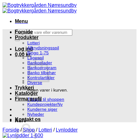
Fortsæt
til
indhold
Menu
Søg
Forside
efter:
Produkter
Lotteri
Afkrydsningsspil
Log ind
Bingo 1-75
0,00
kr.
Lågespil
Bankoplader
Bankoprogram
Banko tilbehør
Kontrolartikler
Diverse
Trykkeri
Ingen varer i kurven.
Kataloger
Firma profil
Tilbage til shoppen
Kundeprojekter
Kunderne siger
Nyheder
Kontakt os
Kurv
Forside
/
Shop
/
Lotteri
/
Lynlodder