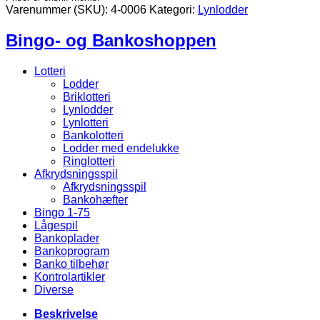
antal
Varenummer (SKU):
4-0006
Kategori:
Lynlodder
Bingo- og Bankoshoppen
Lotteri
Lodder
Briklotteri
Lynlodder
Lynlotteri
Bankolotteri
Lodder med endelukke
Ringlotteri
Afkrydsningsspil
Afkrydsningsspil
Bankohæfter
Bingo 1-75
Lågespil
Bankoplader
Bankoprogram
Banko tilbehør
Kontrolartikler
Diverse
Beskrivelse