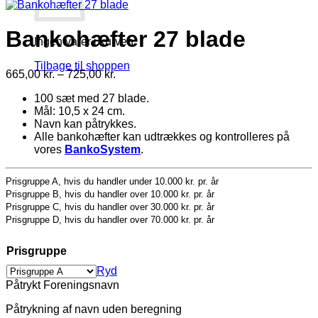
Bankohæfter 27 blade
Ingen varer i kurven.
Tilbage til shoppen
Prisinterval:
665,00
kr.
–
725,00
kr.
665,00 kr.
100 sæt med 27 blade.
til
Mål: 10,5 x 24 cm.
725,00 kr.
Navn kan påtrykkes.
Alle bankohæfter kan udtrækkes og kontrolleres på
vores
BankoSystem
.
Prisgruppe A, hvis du handler under 10.000 kr. pr. år
Prisgruppe B, hvis du handler over 10.000 kr. pr. år
Prisgruppe C, hvis du handler over 30.000 kr. pr. år
Prisgruppe D, hvis du handler over 70.000 kr. pr. år
Prisgruppe
Ryd
Påtrykt Foreningsnavn
Påtrykning af navn uden beregning