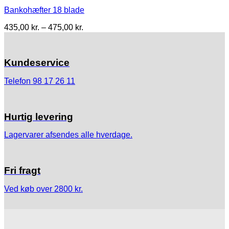
650,00 kr.
Bankohæfter 18 blade
Prisinterval:
435,00
kr.
–
475,00
kr.
435,00 kr.
til
475,00 kr.
Kundeservice
Telefon 98 17 26 11
Hurtig levering
Lagervarer afsendes alle hverdage.
Fri fragt
Ved køb over 2800 kr.