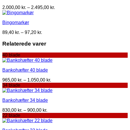
Prisinterval:
2.000,00
kr.
–
2.495,00
kr.
2.000,00 kr.
til
Bingomarkør
2.495,00 kr.
Prisinterval:
89,40
kr.
–
97,20
kr.
89,40 kr.
til
Relaterede varer
97,20 kr.
40 blade
Bankohæfter 40 blade
Prisinterval:
965,00
kr.
–
1.050,00
kr.
965,00 kr.
34 blade
til
1.050,00 kr.
Bankohæfter 34 blade
Prisinterval:
830,00
kr.
–
900,00
kr.
830,00 kr.
22 blade
til
900,00 kr.