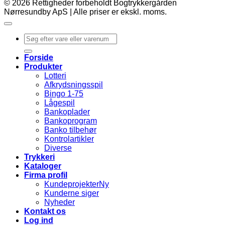
© 2026 Rettigheder forbeholdt Bogtrykkergården
Nørresundby ApS | Alle priser er ekskl. moms.
Søg
efter:
Forside
Produkter
Lotteri
Afkrydsningsspil
Bingo 1-75
Lågespil
Bankoplader
Bankoprogram
Banko tilbehør
Kontrolartikler
Diverse
Trykkeri
Kataloger
Firma profil
Kundeprojekter
Kunderne siger
Nyheder
Kontakt os
Log ind