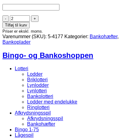
Bankohæfter
27
Tilføj til kurv
blade
Priser er ekskl. moms.
antal
Varenummer (SKU):
5-4177
Kategorier:
Bankohæfter
,
Bankoplader
Bingo- og Bankoshoppen
Lotteri
Lodder
Briklotteri
Lynlodder
Lynlotteri
Bankolotteri
Lodder med endelukke
Ringlotteri
Afkrydsningsspil
Afkrydsningsspil
Bankohæfter
Bingo 1-75
Lågespil