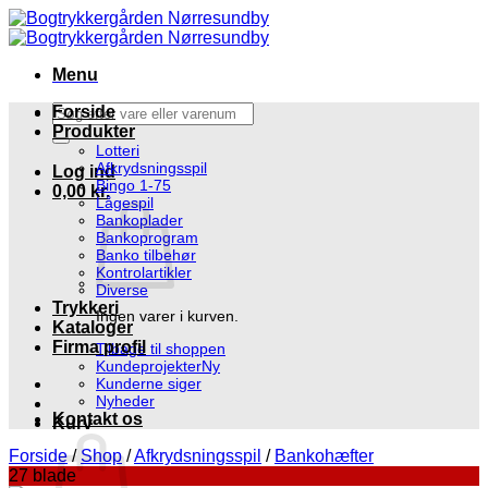
Fortsæt
til
indhold
Menu
Søg
Forside
efter:
Produkter
Lotteri
Afkrydsningsspil
Log ind
Bingo 1-75
0,00
kr.
Lågespil
Bankoplader
Bankoprogram
Banko tilbehør
Kontrolartikler
Diverse
Trykkeri
Ingen varer i kurven.
Kataloger
Firma profil
Tilbage til shoppen
Kundeprojekter
Kunderne siger
Nyheder
Kontakt os
Kurv
Forside
/
Shop
/
Afkrydsningsspil
/
Bankohæfter
27 blade