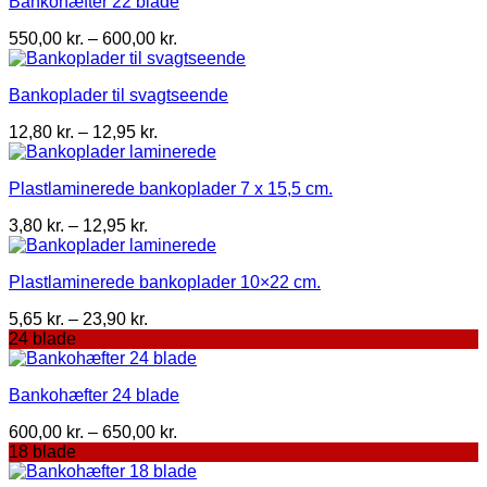
Bankohæfter 22 blade
Prisinterval:
550,00
kr.
–
600,00
kr.
550,00 kr.
til
Bankoplader til svagtseende
600,00 kr.
Prisinterval:
12,80
kr.
–
12,95
kr.
12,80 kr.
til
Plastlaminerede bankoplader 7 x 15,5 cm.
12,95 kr.
Prisinterval:
3,80
kr.
–
12,95
kr.
3,80 kr.
til
Plastlaminerede bankoplader 10×22 cm.
12,95 kr.
Prisinterval:
5,65
kr.
–
23,90
kr.
5,65 kr.
24 blade
til
23,90 kr.
Bankohæfter 24 blade
Prisinterval:
600,00
kr.
–
650,00
kr.
600,00 kr.
18 blade
til