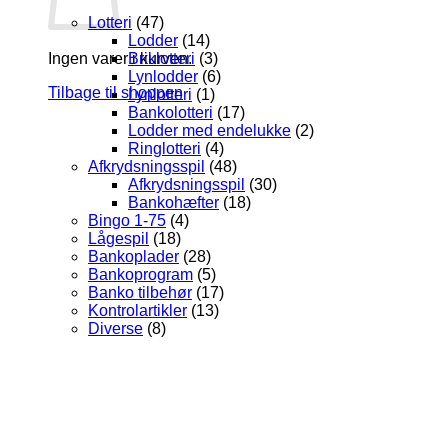
Lotteri
(47)
Lodder
(14)
Briklotteri
(3)
Ingen varer i kurven.
Lynlodder
(6)
Tilbage til shoppen
Lynlotteri
(1)
Bankolotteri
(17)
Lodder med endelukke
(2)
Ringlotteri
(4)
Afkrydsningsspil
(48)
Afkrydsningsspil
(30)
Bankohæfter
(18)
Bingo 1-75
(4)
Lågespil
(18)
Bankoplader
(28)
Bankoprogram
(5)
Banko tilbehør
(17)
Kontrolartikler
(13)
Diverse
(8)