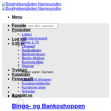
Fortsæt
til
indhold
Menu
Søg
Forside
efter:
Produkter
Lotteri
Afkrydsningsspil
Log ind
Bingo 1-75
0,00
kr.
Lågespil
Bankoplader
Bankoprogram
Banko tilbehør
Kontrolartikler
Diverse
Trykkeri
Ingen varer i kurven.
Kataloger
Firma profil
Tilbage til shoppen
Kundeprojekter
Kunderne siger
Nyheder
Kontakt os
Kurv
Bingo- og Bankoshoppen