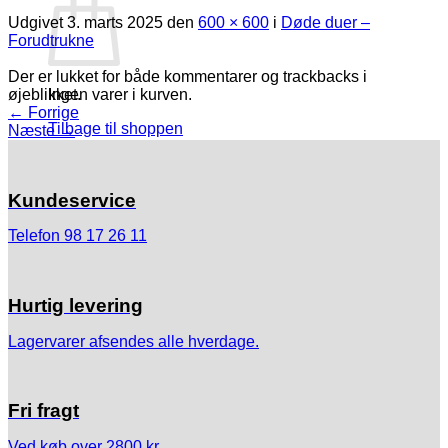
Udgivet
3. marts 2025
den
600 × 600
i
Døde duer –
Forudtrukne
Der er lukket for både kommentarer og trackbacks i
øjeblikket.
Ingen varer i kurven.
←
Forrige
Tilbage til shoppen
Næste
→
Kundeservice
Telefon 98 17 26 11
Hurtig levering
Lagervarer afsendes alle hverdage.
Fri fragt
Ved køb over 2800 kr.